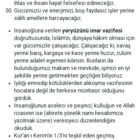
ihlas ve ihsanı hayat felsefesi edineceğiz.
Gücümüzü ve enerjimizi, boş-faydasız işler yerine
sâlih amellere harcayacağız.
İnsanoğluna verilen
yeryüzünü imar vazifesi
doğrultusunda, İslâm’ın, dünyaya hâkim olması için
var gücümüzle çalışacağız. Çalışacağız ki, savaş
yerine barış, kargaşa ve kaos yerine huzur, zulüm
yerine adalet egemen kılınsın. Bunların da
bulunduğumuz makam ve mevkide, işimizi en iyi
şekilde yerine getirmekten geçtiğini biliyoruz.
İyiliği emredip kötülüklerden alıkoyma vazifesinin
hocalara değil de herkese münhasır olduğunu
gördük.
İnsanoğlunun aceleci ve peşinci; kulluğun ve Allah
rızasının ise (ahirete yönelik namı hesabımıza
yazılmak üzere) veresiyeci düzenlendiğini
okuduk.
Kur’an-ı Kerim’in 1/3’ni teşkil eden geçmiş