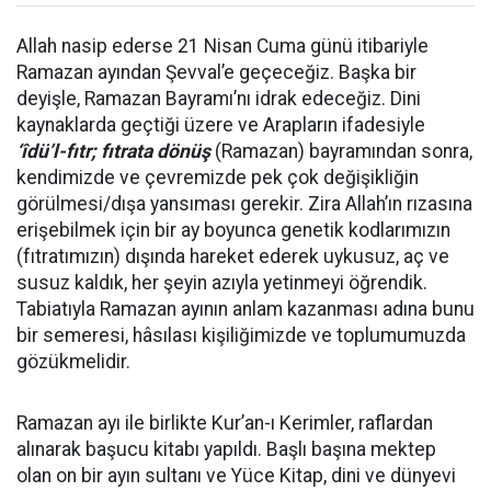
Allah nasip ederse 21 Nisan Cuma günü itibariyle
Ramazan ayından Şevval’e geçeceğiz. Başka bir
deyişle, Ramazan Bayramı’nı idrak edeceğiz. Dini
kaynaklarda geçtiği üzere ve Arapların ifadesiyle
‘îdü’l-fıtr; fıtrata dönüş
(Ramazan) bayramından sonra,
kendimizde ve çevremizde pek çok değişikliğin
görülmesi/dışa yansıması gerekir. Zira Allah’ın rızasına
erişebilmek için bir ay boyunca genetik kodlarımızın
(fıtratımızın) dışında hareket ederek uykusuz, aç ve
susuz kaldık, her şeyin azıyla yetinmeyi öğrendik.
Tabiatıyla Ramazan ayının anlam kazanması adına bunu
bir semeresi, hâsılası kişiliğimizde ve toplumumuzda
gözükmelidir.
Ramazan ayı ile birlikte Kur’an-ı Kerimler, raflardan
alınarak başucu kitabı yapıldı. Başlı başına mektep
olan on bir ayın sultanı ve Yüce Kitap, dini ve dünyevi