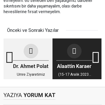
etmeyelim. 60 seneden beri yaşadığımız darbeler
sıkıntısını bir daha yaşamayalım, olası darbe
heveslilerine fırsat vermeyelim.
Önceki ve Sonraki Yazılar
Dr. Ahmet Polat
Alaattin Karaer
Umre Ziyaretimiz
(15-17 Aralık 2023-
Sivas-Kemaliye-
Divriği Turu) (6)
YAZIYA
YORUM KAT