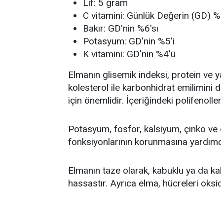
Lif: 5 gram
C vitamini: Günlük Değerin (GD) 
Bakır: GD'nin %6'sı
Potasyum: GD'nin %5'i
K vitamini: GD'nin %4'ü
Elmanın glisemik indeksi, protein ve y
kolesterol ile karbonhidrat emilimini 
için önemlidir. İçeriğindeki polifenolle
Potasyum, fosfor, kalsiyum, çinko ve 
fonksiyonlarının korunmasına yardımcı
Elmanın taze olarak, kabuklu ya da ka
hassastır. Ayrıca elma, hücreleri oksi