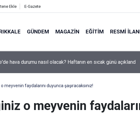
itene Ekle
E-Gazete
RIKKALE
GÜNDEM
MAGAZIN
EĞITIM
RESMI İLA
 Ersoy Savaş'ın kardeşi hayatını kaybetti: Keskin'de acı veda
z o meyvenin faydalarını duyunca şaşıracaksınız!
iniz o meyvenin faydalar