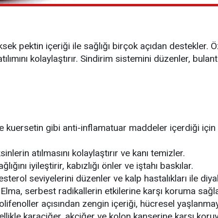
ek pektin içeriği ile sağlığı birçok açıdan destekler. 
tılımını kolaylaştırır. Sindirim sistemini düzenler, bulant
 kuersetin gibi anti-inflamatuar maddeler içerdiği için 
nlerin atılmasını kolaylaştırır ve kanı temizler.
ığını iyileştirir, kabızlığı önler ve iştahı baskılar.
sterol seviyelerini düzenler ve kalp hastalıkları ile di
Elma, serbest radikallerin etkilerine karşı koruma sağl
lifenoller açısından zengin içeriği, hücresel yaşlanmayı
llikle karaciğer, akciğer ve kolon kanserine karşı koruyu