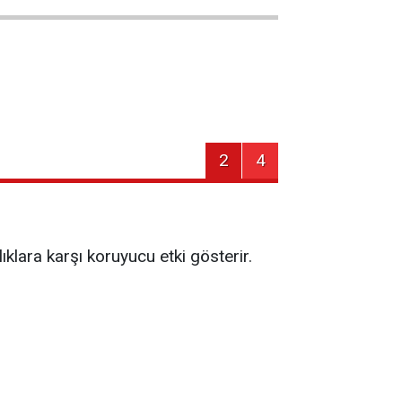
2
4
klara karşı koruyucu etki gösterir.