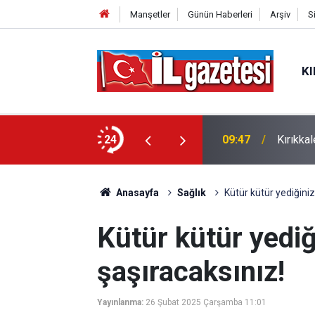
Manşetler
Günün Haberleri
Arşiv
S
KI
lacak? Haftanın en sıcak günü açıkland
24
09:34
Sanatçı
Anasayfa
Sağlık
Kütür kütür yediğini
Kütür kütür yediğ
şaşıracaksınız!
Yayınlanma:
26 Şubat 2025 Çarşamba 11:01