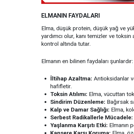
ELMANIN FAYDALARI
Elma, düşük protein, düşük yağ ve yüks
yardımcı olur, kanı temizler ve toksin a
kontrol altında tutar.
Elmanın en bilinen faydaları şunlardır:
İltihap Azaltma:
Antioksidanlar ve
hafifletir.
Toksin Atılımı:
Elma, vücuttan toksi
Sindirim Düzenleme:
Bağırsak sağl
Kalp ve Damar Sağlığı:
Elma, kole
Serbest Radikallerle Mücadele:
Yaşlanma Karşıtı Etki:
Elmanın po
Kansere Karşı Koruma:
Elma, öze