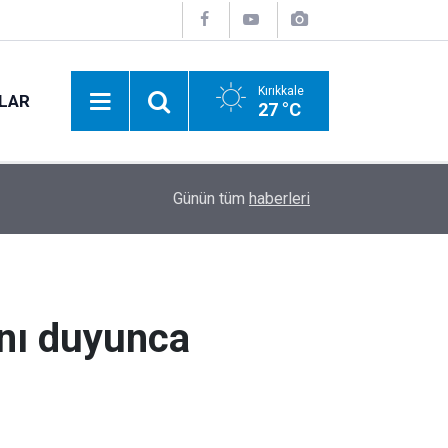
Kırıkkale
NLAR
27 °C
22:00
YENİ Parti'den Çelebi çıkarması: TMO alım nokta
Günün tüm
haberleri
ını duyunca