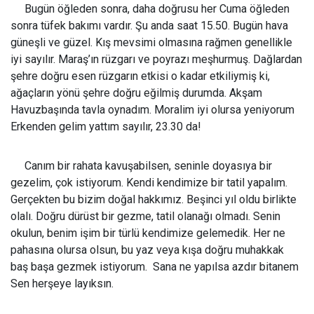
Bugün öğleden sonra, daha doğrusu her Cuma öğleden
sonra tüfek bakımı vardır. Şu anda saat 15.50. Bugün hava
güneşli ve güzel. Kış mevsimi olmasına rağmen genellikle
iyi sayılır. Maraş’ın rüzgarı ve poyrazı meşhurmuş. Dağlardan
şehre doğru esen rüzgarın etkisi o kadar etkiliymiş ki,
ağaçların yönü şehre doğru eğilmiş durumda. Akşam
Havuzbaşında tavla oynadım. Moralim iyi olursa yeniyorum
Erkenden gelim yattım sayılır, 23.30 da!
Canım bir rahata kavuşabilsen, seninle doyasıya bir
gezelim, çok istiyorum. Kendi kendimize bir tatil yapalım.
Gerçekten bu bizim doğal hakkımız. Beşinci yıl oldu birlikte
olalı. Doğru dürüst bir gezme, tatil olanağı olmadı. Senin
okulun, benim işim bir türlü kendimize gelemedik. Her ne
pahasına olursa olsun, bu yaz veya kışa doğru muhakkak
baş başa gezmek istiyorum. Sana ne yapılsa azdır bitanem
Sen herşeye layıksın.