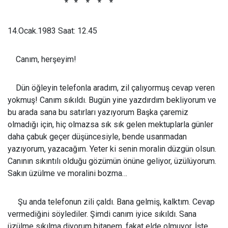
* * * * *
14.Ocak.1983 Saat: 12.45
Canım, herşeyim!
Dün öğleyin telefonla aradım, zil çalıyormuş cevap veren
yokmuş! Canım sıkıldı. Bugün yine yazdırdım bekliyorum ve
bu arada sana bu satırları yazıyorum Başka çaremiz
olmadığı için, hiç olmazsa sık sık gelen mektuplarla günler
daha çabuk geçer düşüncesiyle, bende usanmadan
yazıyorum, yazacağım. Yeter ki senin moralin düzgün olsun.
Canının sıkıntılı olduğu gözümün önüne geliyor, üzülüyorum.
Sakın üzülme ve moralini bozma…
Şu anda telefonun zili çaldı. Bana gelmiş, kalktım. Cevap
vermediğini söylediler. Şimdi canım iyice sıkıldı. Sana
üzülme sıkılma diyorum bitanem, fakat elde olmuyor. İşte