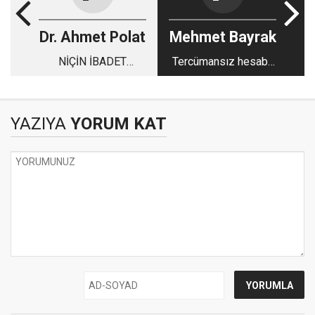
Dr. Ahmet Polat
Mehmet Bayrak
NİÇİN İBADET
Tercümansız hesaba
EDİYORUZ?
çekilme
YAZIYA
YORUM KAT