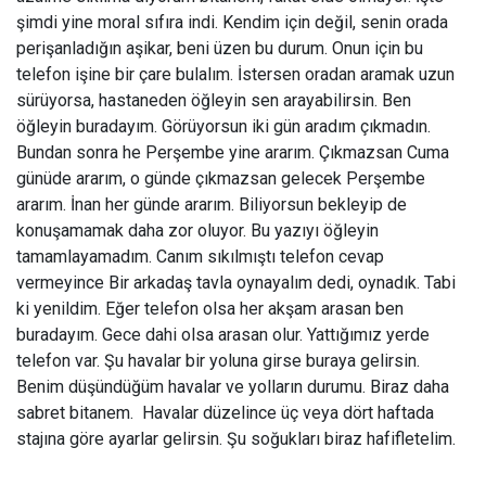
şimdi yine moral sıfıra indi. Kendim için değil, senin orada
perişanladığın aşikar, beni üzen bu durum. Onun için bu
telefon işine bir çare bulalım. İstersen oradan aramak uzun
sürüyorsa, hastaneden öğleyin sen arayabilirsin. Ben
öğleyin buradayım. Görüyorsun iki gün aradım çıkmadın.
Bundan sonra he Perşembe yine ararım. Çıkmazsan Cuma
günüde ararım, o günde çıkmazsan gelecek Perşembe
ararım. İnan her günde ararım. Biliyorsun bekleyip de
konuşamamak daha zor oluyor. Bu yazıyı öğleyin
tamamlayamadım. Canım sıkılmıştı telefon cevap
vermeyince Bir arkadaş tavla oynayalım dedi, oynadık. Tabi
ki yenildim. Eğer telefon olsa her akşam arasan ben
buradayım. Gece dahi olsa arasan olur. Yattığımız yerde
telefon var. Şu havalar bir yoluna girse buraya gelirsin.
Benim düşündüğüm havalar ve yolların durumu. Biraz daha
sabret bitanem. Havalar düzelince üç veya dört haftada
stajına göre ayarlar gelirsin. Şu soğukları biraz hafifletelim.