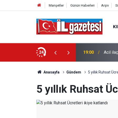
Manşetler
Günün Haberleri
Arşiv
S
KI
l' tepkisi: "Geçici tedbirler
24
19:00
Acil ila
Anasayfa
Gündem
5 yıllık Ruhsat Ücre
5 yıllık Ruhsat Üc