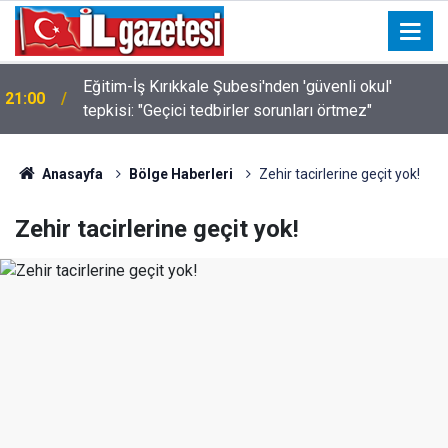
Eğitim-İş Kırıkkale Şubesi'nden 'güvenli okul'
21:00
Acil ilaç arayanlar dikkat! Kırıkkale nöbetçi
tepkisi: "Geçici tedbirler sorunları örtmez"
19:00
eczaneler listesi
Anasayfa
Bölge Haberleri
Zehir tacirlerine geçit yok!
Zehir tacirlerine geçit yok!