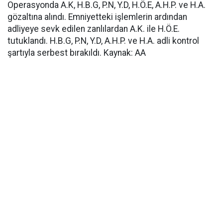
Operasyonda A.K, H.B.G, P.N, Y.D, H.Ö.E, A.H.P. ve H.A.
gözaltına alındı. Emniyetteki işlemlerin ardından
adliyeye sevk edilen zanlılardan A.K. ile H.Ö.E.
tutuklandı. H.B.G, P.N, Y.D, A.H.P. ve H.A. adli kontrol
şartıyla serbest bırakıldı. Kaynak: AA