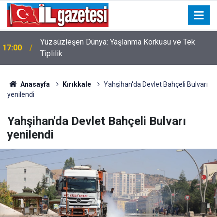
MHP Sulakyurt İlçe Başkanlığı'nda görev değişimi:
16:44
İsmail Bildik bayrağı devraldı
Anasayfa
Kırıkkale
Yahşihan'da Devlet Bahçeli Bulvarı
yenilendi
Yahşihan'da Devlet Bahçeli Bulvarı
yenilendi