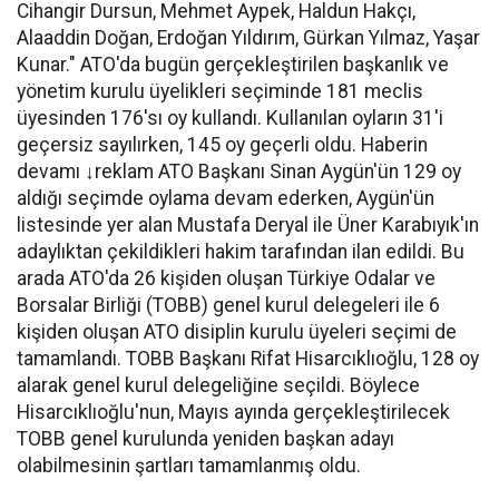
Cihangir Dursun, Mehmet Aypek, Haldun Hakçı,
Alaaddin Doğan, Erdoğan Yıldırım, Gürkan Yılmaz, Yaşar
Kunar." ATO'da bugün gerçekleştirilen başkanlık ve
yönetim kurulu üyelikleri seçiminde 181 meclis
üyesinden 176'sı oy kullandı. Kullanılan oyların 31'i
geçersiz sayılırken, 145 oy geçerli oldu. Haberin
devamı ↓reklam ATO Başkanı Sinan Aygün'ün 129 oy
aldığı seçimde oylama devam ederken, Aygün'ün
listesinde yer alan Mustafa Deryal ile Üner Karabıyık'ın
adaylıktan çekildikleri hakim tarafından ilan edildi. Bu
arada ATO'da 26 kişiden oluşan Türkiye Odalar ve
Borsalar Birliği (TOBB) genel kurul delegeleri ile 6
kişiden oluşan ATO disiplin kurulu üyeleri seçimi de
tamamlandı. TOBB Başkanı Rifat Hisarcıklıoğlu, 128 oy
alarak genel kurul delegeliğine seçildi. Böylece
Hisarcıklıoğlu'nun, Mayıs ayında gerçekleştirilecek
TOBB genel kurulunda yeniden başkan adayı
olabilmesinin şartları tamamlanmış oldu.