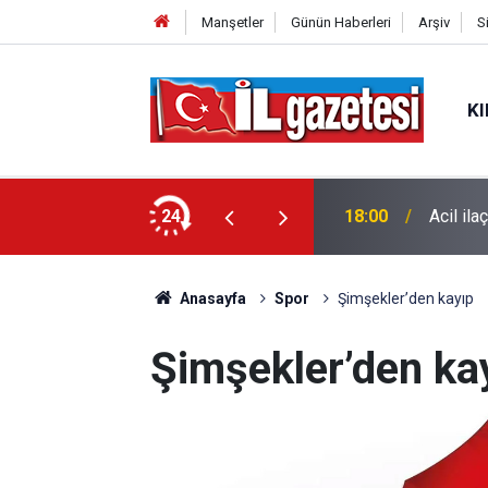
Manşetler
Günün Haberleri
Arşiv
S
KI
ı: 28 mahallede mücadele sürüyor
24
18:00
Acil ila
Anasayfa
Spor
Şimşekler’den kayıp
Şimşekler’den ka