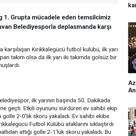
ka
ig 1. Grupta mücadele eden temsilcimiz
uvan Belediyesporla deplasmanda karşı
arşılaşan Kırıkkalegücü futbol kulübü, ilk yarı
pan takım olsa da ilk yarı iki takımda golsüz bir
uşlardı.
Az
An
Belediyespor, ilk yarının başında 50. Dakikada
öne geçti. Etkili oyununu sürdüren ev sahibi ekip
golle 2-0’lık skoru yakaladı. Ev sahibi ekibe
rıkkalegücü Futbol Kulübü ataklarını sıklaştırdı
tıdan attığı golle 2-1’lük skoru yakaladı. Bu