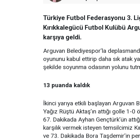
Türkiye Futbol Federasyonu 3. L
Kırıkkalegücü Futbol Kulübü Arg
karşıya geldi.
Arguvan Belediyespor’la deplasmanda k
oyununu kabul ettirip daha sık atak ya
şekilde soyunma odasının yolunu tutm
13 puanda kaldık
İkinci yarıya etkili başlayan Arguvan 
Yağız Rüştü Aktaş’ın attığı golle 1-0 
67. Dakikada Ayhan Gençtürk’ün attığı 
karşılık vermek isteyen temsilcimiz Kı
ve 73. Dakikada Bora Taşdemir’in penal