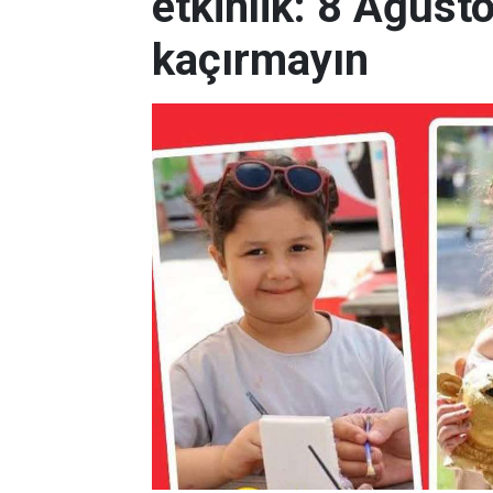
etkinlik: 8 Ağus
kaçırmayın