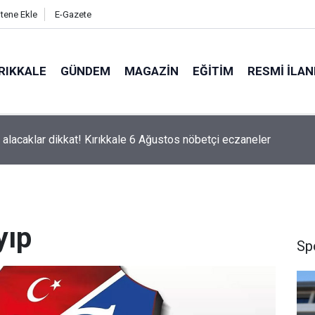
itene Ekle
E-Gazete
RIKKALE
GÜNDEM
MAGAZIN
EĞITIM
RESMI İLA
ç alacaklar dikkat! Kırıkkale 6 Ağustos nöbetçi eczaneler
yıp
Sp