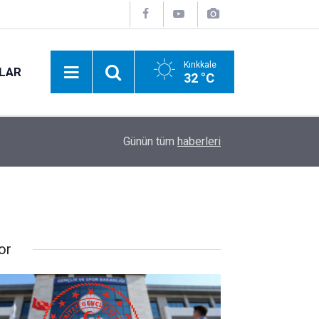
Kırıkkale
NLAR
32 °C
17:30
Kırıkkale'deki bir sünnet düğününde 20 sanatçı ç
Günün tüm
haberleri
or