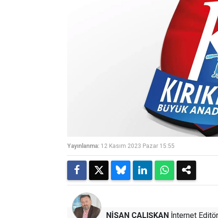
Yayınlanma:
12 Kasım 2023 Pazar 15:55
NİSAN ÇALIŞKAN
İnternet Editö