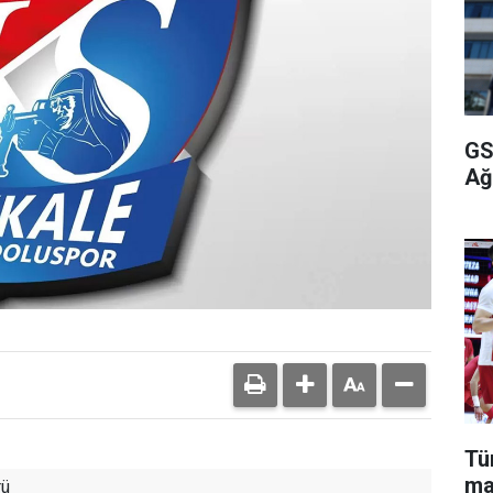
GS
Ağ
Tü
ma
rü