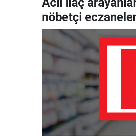
Acil ilaç arayanla
nöbetçi eczaneler