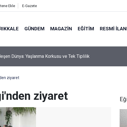
itene Ekle
E-Gazete
RIKKALE
GÜNDEM
MAGAZIN
EĞITIM
RESMI İLA
eşen Dünya: Yaşlanma Korkusu ve Tek Tiplilik
den ziyaret
i'nden ziyaret
Eğ