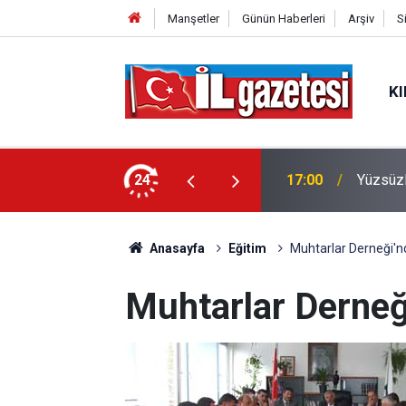
Manşetler
Günün Haberleri
Arşiv
S
KI
ale nöbetçi eczaneler listesi
24
17:00
Yüzsüzl
Anasayfa
Eğitim
Muhtarlar Derneği'n
Muhtarlar Derneğ