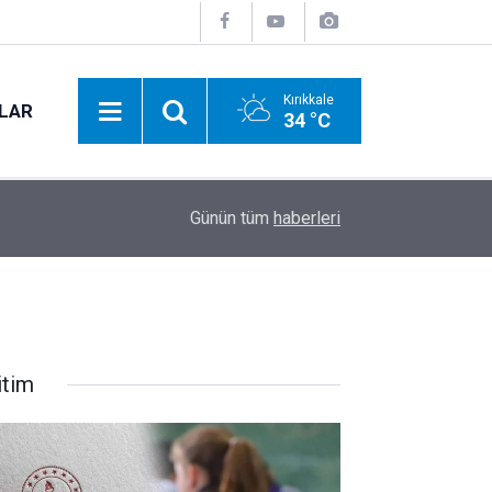
Kırıkkale
NLAR
34 °C
MHP Sulakyurt İlçe Başkanlığı'nda görev değişimi
16:44
Günün tüm
haberleri
devraldı
itim