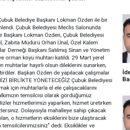
Çubuk Belediye Başkanı Lokman Özden ile bir
nlendi. Çubuk Belediyesi Meclis Salonunda
ye Başkanı Lokman Özden, Çubuk Belediyesi
l, Zabıta Müdürü Orhan Ünal, Özel Kalem
r Derneği Başkanı Satılmış Sinan ve Yönetim
 ve orman köyü muhtarı katıldı. 29 Mart yerel
n muhtarlar hayırlı olsun dileklerini sunarken,
İde
getirdiler. Başkan Özden de yapılacak çalışmalar
Ba
ÇEMİZİ BİRLİKTE YÖNETECEĞİZ Çubuk Belediyesi
ak için muhtarlarla el ele çalışacaklarını
lkımızın temsilcisi olarak gördüğümüz
Bizler hizmetlerimizi yaparken, hizmet üretirken
lersiniz. Dolayısıyla mahalleye sahip çıkacak
lan, o hizmetlerin eksiklerini bize ulaştıracak
 temsilcilerimizsiniz" dedi. Eksiklikler ve