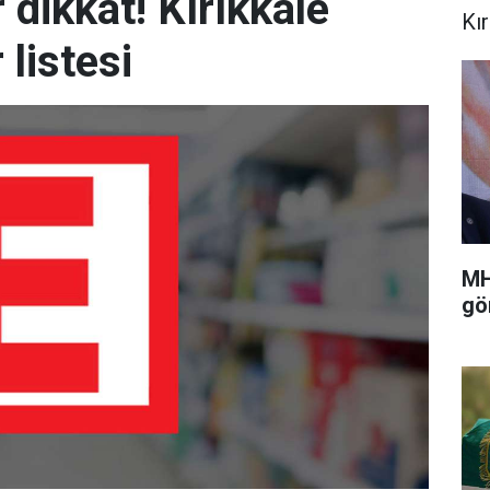
r dikkat! Kırıkkale
Kır
 listesi
MH
gö