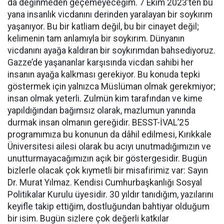
da değinmeden geçemeyeceğim. 7 Ekim 2023’ten bu
yana insanlık vicdanını derinden yaralayan bir soykırım
yaşanıyor. Bu bir katliam değil, bu bir cinayet değil;
kelimenin tam anlamıyla bir soykırım. Dünyanın
vicdanını ayağa kaldıran bir soykırımdan bahsediyoruz.
Gazze’de yaşananlar karşısında vicdan sahibi her
insanın ayağa kalkması gerekiyor. Bu konuda tepki
göstermek için yalnızca Müslüman olmak gerekmiyor;
insan olmak yeterli. Zulmün kim tarafından ve kime
yapıldığından bağımsız olarak, mazlumun yanında
durmak insan olmanın gereğidir. BESST-İVAL’25
programımıza bu konunun da dâhil edilmesi, Kırıkkale
Üniversitesi ailesi olarak bu acıyı unutmadığımızın ve
unutturmayacağımızın açık bir göstergesidir. Bugün
bizlerle olacak çok kıymetli bir misafirimiz var: Sayın
Dr. Murat Yılmaz. Kendisi Cumhurbaşkanlığı Sosyal
Politikalar Kurulu üyesidir. 30 yıldır tanıdığım, yazılarını
keyifle takip ettiğim, dostluğundan bahtiyar olduğum
bir isim. Bugün sizlere çok değerli katkılar