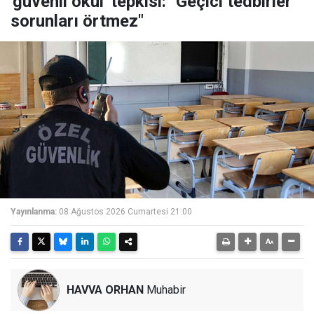
'güvenli okul' tepkisi: "Geçici tedbirler
sorunları örtmez"
Yayınlanma:
08 Ağustos 2026 Cumartesi 21:00
HAVVA ORHAN
Muhabir