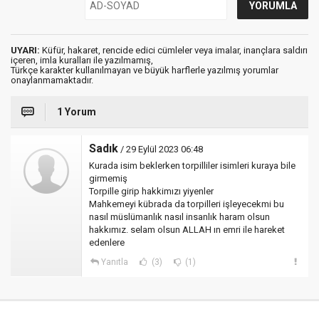
UYARI:
Küfür, hakaret, rencide edici cümleler veya imalar, inançlara saldırı
içeren, imla kuralları ile yazılmamış,
Türkçe karakter kullanılmayan ve büyük harflerle yazılmış yorumlar
onaylanmamaktadır.
1 Yorum
Sadık
/ 29 Eylül 2023 06:48
Kurada isim beklerken torpilliler isimleri kuraya bile
girmemiş
Torpille girip hakkimızı yiyenler
Mahkemeyi kübrada da torpilleri işleyecekmi bu
nasıl müslümanlık nasıl insanlık haram olsun
hakkımız. selam olsun ALLAH ın emri ile hareket
edenlere
Yanıtla
(3)
(1)