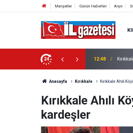
Manşetler
Günün Haberleri
Arşiv
S
KI
iyor! En sıcak ve en serin gün belli
24
12:48
Kırıkkal
Anasayfa
Kırıkkale
Kırıkkale Ahılı K
Kırıkkale Ahılı 
kardeşler