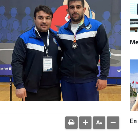
Me
En