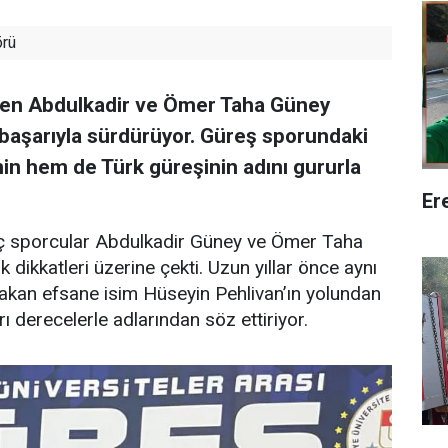
örü
tişen Abdulkadir ve Ömer Taha Güney
i başarıyla sürdürüyor. Güreş sporundaki
in hem de Türk güreşinin adını gururla
Er
enç sporcular Abdulkadir Güney ve Ömer Taha
 dikkatleri üzerine çekti. Uzun yıllar önce aynı
rakan efsane isim Hüseyin Pehlivan’ın yolundan
 derecelerle adlarından söz ettiriyor.