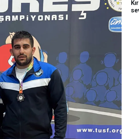
Kı
se