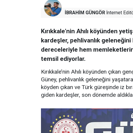
İBRAHİM GÜNGÖR
İnternet Edit
Kırıkkale’nin Ahılı köyünden ye
kardeşler, pehlivanlık geleneğin
dereceleriyle hem memleketlerin
temsil ediyorlar.
Kırıkkale’nin Ahılı köyünden çıkan g
Güney, pehlivanlık geleneğini yaşatarak
köyden çıkan ve Türk güreşinde iz bı
giden kardeşler, son dönemde aldıkları