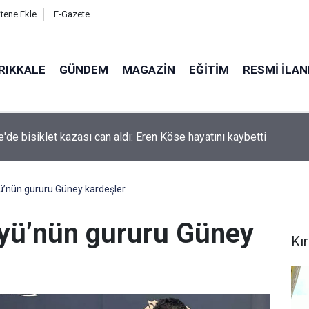
itene Ekle
E-Gazete
RIKKALE
GÜNDEM
MAGAZIN
EĞITIM
RESMI İLA
e'de bisiklet kazası can aldı: Eren Köse hayatını kaybetti
öyü’nün gururu Güney kardeşler
Köyü’nün gururu Güney
Kır