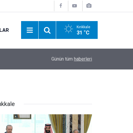
Kırıkkale
NLAR
31 °C
12:00
Kırıkkale'de sondaj çalışması sevindirdi: Suya ul
Günün tüm
haberleri
ıkkale