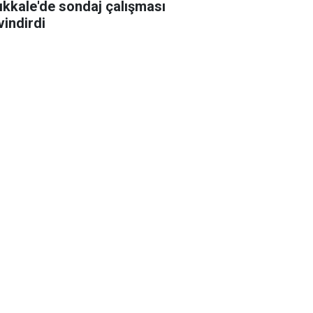
rıkkale'de sondaj çalışması
vindirdi