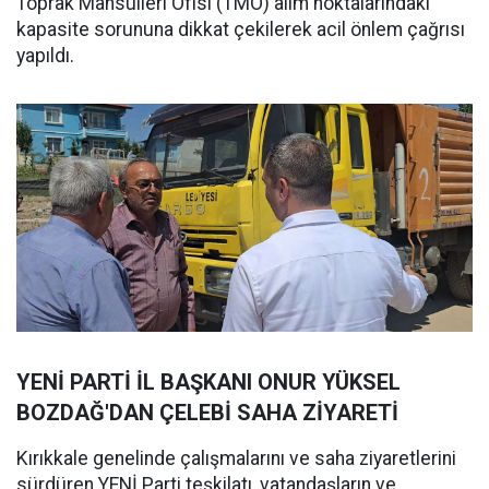
Toprak Mahsulleri Ofisi (TMO) alım noktalarındaki
kapasite sorununa dikkat çekilerek acil önlem çağrısı
yapıldı.
YENİ PARTİ İL BAŞKANI ONUR YÜKSEL
BOZDAĞ'DAN ÇELEBİ SAHA ZİYARETİ
Kırıkkale genelinde çalışmalarını ve saha ziyaretlerini
sürdüren YENİ Parti teşkilatı, vatandaşların ve