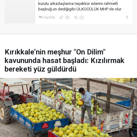
kurulu arkadaşlarına teşekkür ederim.rahmetli
başbuğ un dediğigibi ÜLKÜCÜLÜK MHP de olur
Yanıtla
(0)
(2)
Kırıkkale’nin meşhur "On Dilim"
kavununda hasat başladı: Kızılırmak
bereketi yüz güldürdü