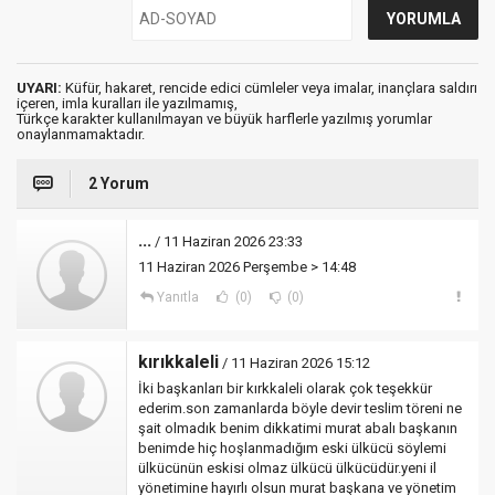
UYARI:
Küfür, hakaret, rencide edici cümleler veya imalar, inançlara saldırı
içeren, imla kuralları ile yazılmamış,
Türkçe karakter kullanılmayan ve büyük harflerle yazılmış yorumlar
onaylanmamaktadır.
2 Yorum
...
/ 11 Haziran 2026 23:33
11 Haziran 2026 Perşembe > 14:48
Yanıtla
(0)
(0)
kırıkkaleli
/ 11 Haziran 2026 15:12
İki başkanları bir kırkkaleli olarak çok teşekkür
ederim.son zamanlarda böyle devir teslim töreni ne
şait olmadık benim dikkatimi murat abalı başkanın
benimde hiç hoşlanmadığım eski ülkücü söylemi
ülkücünün eskisi olmaz ülkücü ülkücüdür.yeni il
yönetimine hayırlı olsun murat başkana ve yönetim