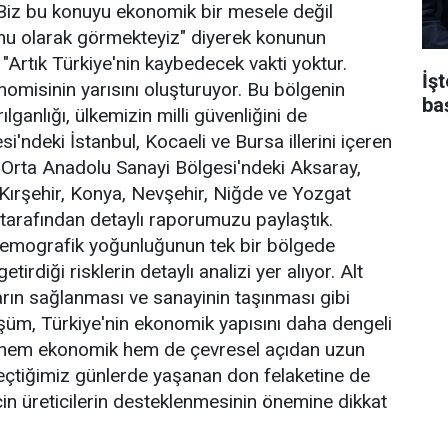
Biz bu konuyu ekonomik bir mesele değil
runu olarak görmekteyiz" diyerek konunun
Artık Türkiye'nin kaybedecek vakti yoktur.
İş
omisinin yarısını oluşturuyor. Bu bölgenin
ba
ılganlığı, ülkemizin milli güvenliğini de
'ndeki İstanbul, Kocaeli ve Bursa illerini içeren
ın Orta Anadolu Sanayi Bölgesi'ndeki Aksaray,
 Kırşehir, Konya, Nevşehir, Niğde ve Yozgat
arafından detaylı raporumuzu paylaştık.
emografik yoğunluğunun tek bir bölgede
rdiği risklerin detaylı analizi yer alıyor. Alt
tıların sağlanması ve sanayinin taşınması gibi
nüşüm, Türkiye'nin ekonomik yapısını daha dengeli
ak hem ekonomik hem de çevresel açıdan uzun
Geçtiğimiz günlerde yaşanan don felaketine de
çin üreticilerin desteklenmesinin önemine dikkat