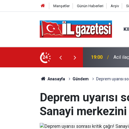
Manşetler
Günün Haberleri
Arşiv
S
KI
l' tepkisi: "Geçici tedbirler
24
19:00
Acil ila
Anasayfa
Gündem
Deprem uyarısı son
Deprem uyarısı so
Sanayi merkezini