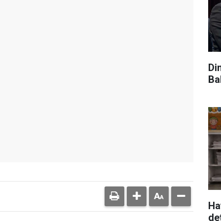
Di
Ba
Ha
de