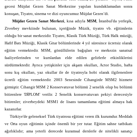
gecesi Müjdat Gezen Sanat Merkezine yapılan kundaklamadan sonra
konuşan, Tiyatro, sinema ve dizi oyuncumuz Müjdat Gezen’di.
Müjdat Gezen Sanat Merkezi
, kısa adıyla
MSM
, İstanbul'da yerleşik,
Ziverbey mevkiinde bulunan, içeriğinde Müzik, tiyatro vb. eğitimlerin
olduğu bir sanat merkezidir. Tiyatro, Klasik Türk Müziği, Türk Halk müziği,
Hafif Batı Müziği, Klasik Gitar bölümlerinde 4 yıl süresince ücretsiz olarak
eğitim vermektedir. MSM, gönüllülerin bağışları ve merkezin sanatsal
faaliyetlerinden ve kurslardan elde edilen gelirlerle etkinliklerini
sürdürmektedir. Ayrıca yetişkinler için akşam okulları, Actor Studio, hafta
sonu kış okulları, yaz okullar ile de tiyatroyla hobi olarak ilgilenenlere
ücretli eğitim vermektedir. 2003 Senesinde Cihangirde MSM2 hizmete
girmiştir. Cihangir MSM 2 Konservatuvar bölümü 2 senelik olup bu bölümü
bitirenlere 'DİPLOM' verilir. 2 Senelik konservatuvarı pekiyi derecesiyle
bitirenler; ziverbeydeki MSM1 de lisans tamamlama eğitimi almaya hak
kazanırlar.
Türkiye'de geleneksel Türk tiyatrosu eğitimi veren ilk kurumdur. Meddah
ve Orta oyun eğitimin içinde önemli bir yer tutar. Eğitim sahne tatbikatı
ağırlıklıdır; ama yeterli derecede kuramsal derslerle de nitelikli sanatçı