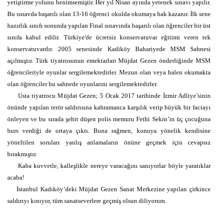
yetiştirme yolunu benimsemiştir. Her yıl Nisan ayında yetenek sınavı yapılır.
Bu sınavda başarılı olan 13-16 öğrenci okulda okumaya hak kazanır. İlk sene
hazırlık sınıfı sonunda yapılan Final sınavında başarılı olan öğrenciler bir üst
sınıfa kabul edilir. Türkiye'de ücretsiz konservatuvar eğitimi veren tek
konservatuvardır. 2005 senesinde Kadiköy Bahariyede MSM Sahnesi
açılmıştır. Türk tiyatrosunun emektarları Müjdat Gezen önderliğinde MSM
öğrencileriyle oyunlar sergilemektedirler. Mezun olan veya halen okumakta
olan öğrenciler bu sahnede oyunlarını sergilemektedirler.
Usta tiyatrocu Müjdat Gezen; 5 Ocak 2017 tarihinde İzmir Adliye’sinin
önünde yapılan terör saldırısına kahramanca karşılık verip büyük bir faciayı
önleyen ve bu sırada şehit düşen polis memuru Fethi Sekin’in üç çocuğuna
burs verdiği de ortaya çıktı. Buna rağmen,
konuya yönelik kendisine
yöneltilen soruları yanlış anlamaların önüne geçmek için cevapsız
bırakmıştır.
Kaba kuvvetle, kalleşlikle nereye varacağını sanıyorlar böyle yaratıklar
acaba!
İstanbul Kadıköy’deki Müjdat Gezen Sanat Merkezine yapılan çirkince
saldırıyı kınıyor, tüm sanatseverlere geçmiş olsun diliyorum.