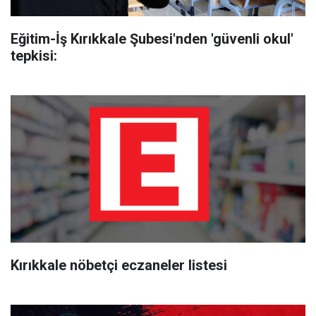
Eğitim-İş Kırıkkale Şubesi'nden 'güvenli okul'
tepkisi:
Kırıkkale nöbetçi eczaneler listesi