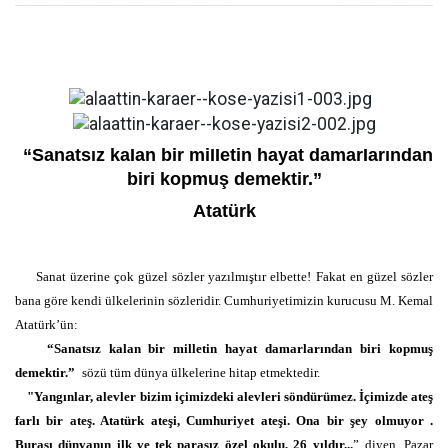
“Sanatsız kaIan bir miIIetin hayat damarIarından
biri kopmuş demektir.”
Atatürk
Sanat üzerine çok güzel sözler yazılmıştır elbette! Fakat en güzel sözler
bana göre kendi ülkelerinin sözleridir. Cumhuriyetimizin kurucusu M. Kemal
Atatürk’ün:
“Sanatsız kalan bir milletin hayat damarlarından biri kopmuş
demektir.”
sözü tüm dünya ülkelerine hitap etmektedir.
"Yangınlar, alevler bizim içimizdeki alevleri söndürümez. İçimizde ateş
farlı bir ateş. Atatürk ateşi, Cumhuriyet ateşi. Ona bir şey olmuyor .
Burası dünyanın ilk ve tek parasız özel okulu, 26
yıldır...
” diyen, Pazar